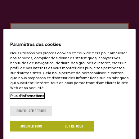
et aux services qui y sont hébergés que s'il est majeur et s'il
dispose de la capacité juridique requise. S'il est mineur, il doit
préalablement obtenir le consentement de son représentant
légal ou, à défaut, quitter aussitôt ce site. L'UTILISATEUR est
autorisé à accéder aux contenus du site à condition de s'en
servir conformément à la loi, aux présentes conditions, et en
particulier aux droits de propriété intellectuelle et industrielle,
Paramètres des cookies
conférés par la législation en vigueur et détaillés dans le
Nous utilisons nos propres cookies et ceux de tiers pour améliorer
chapitre correspondant du présent document. Leur utilisation
nos services, compiler des données statistiques, analyser vos
de manière frauduleuse, à des fins illicites ou commerciales,
habitudes de navigation, déduire des groupes d’intérêt, créer un
sans autorisation expresse par écrit du propriétaire étant
profil de vos intérêts et vous montrer des publicités pertinentes
sur d’autres sites. Cela nous permet de personnaliser le contenu
expressément interdite. Sagardoa Route se réserve le droit
que nous proposons et d’obtenir des informations sur les rubriques
d'empêcher, à tout moment et sans préavis, aux utilisateurs qui
qui suscitent l’intérêt, tout en nous permettant d’améliorer le site
contreviendraient à ces conditions, d'accéder au site ou aux
Web et sa sécurité.
Tu as 18 ans?
contenus qui y sont proposés.
Plus d'informations
EXONÉRATION DE RESPONSABILITÉ
CONFIGURER COOKIES
Sagardoa Route ne garantit en aucune manière l'exactitude,
Oui
Non
l'intégrité, la légalité, la fiabilité, l'actualité, la véracité,
ACCEPTER TOUS
TOUT REFUSER
l'exactitude, le fonctionnement ou la disponibilité des contenus
et des services proposés, et décline par conséquent toute